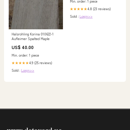
Min. order: 1 piece
4.8 (23 reviews)
★★★★★
Sold :
Login>>
Halsrohling Korina 010622-1
Aufleimer Spalted Maple
US$ 40.00
Min. order: 1 piece
4.9 (25 reviews)
★★★★★
Sold :
Login>>
www.datayard.us