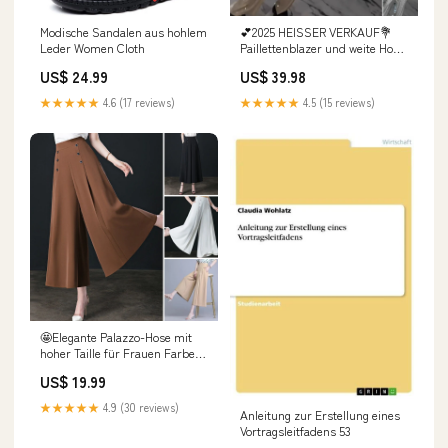
Modische Sandalen aus hohlem
💕2025 HEISSER VERKAUF💐
Leder Women Cloth
Paillettenblazer und weite Hose
für Damen (3-teiliges Set)
US$ 24.99
US$ 39.98
Größe:L/EU 42
★★★★★
4.6 (17 reviews)
★★★★★
4.5 (15 reviews)
🤩Elegante Palazzo-Hose mit
hoher Taille für Frauen Farbe-
5% Rabatt für 2 Stück:Weiß
US$ 19.99
★★★★★
4.9 (30 reviews)
Anleitung zur Erstellung eines
Vortragsleitfadens 53