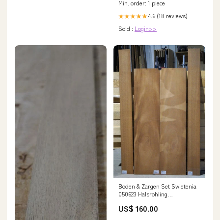
Min. order: 1 piece
4.6 (18 reviews)
★★★★★
Sold :
Login>>
Boden & Zargen Set Swietenia
050623 Halsrohling
Einzelstücke
US$ 160.00