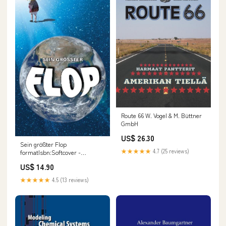
Route 66 W. Vogel & M. Büttner
GmbH
US$ 26.30
Sein größter Flop
★★★★★
4.7 (25 reviews)
formatIsbn:Softcover -
9783734732249
US$ 14.90
★★★★★
4.5 (13 reviews)