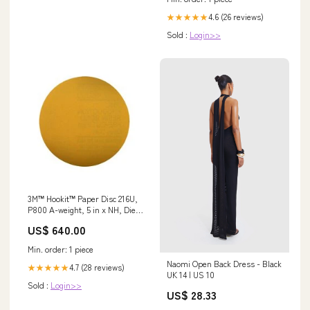
4.6 (26 reviews)
★★★★★
Sold :
Login>>
3M™ Hookit™ Paper Disc 216U,
P800 A-weight, 5 in x NH, Die
500X Grain & Powder
US$ 640.00
Min. order: 1 piece
Naomi Open Back Dress - Black
4.7 (28 reviews)
★★★★★
UK 14 | US 10
Sold :
Login>>
US$ 28.33