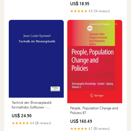
US$ 18.95
★★★★★
4.9 (14 reviews)
Technik der Bronzeplastik
formatIsbn:Softcover -
People, Population Change and
9783957002105
Policies 87
US$ 24.90
US$ 160.49
★★★★★
4.4 (28 reviews)
★★★★★
4.7 (26 reviews)