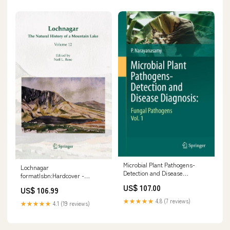
Microbial Plant Pathogens-
Lochnagar
Detection and Disease
formatIsbn:Hardcover -
Diagnosis: Rutilius Taurus
9781402039003
US$ 107.00
Aemilianus
US$ 106.99
★★★★★
4.8 (7 reviews)
★★★★★
4.1 (19 reviews)