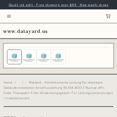
Quiet ink edit · Free shipping over $80 · New washi drops
www.datayard.us
Home
/
/
Wieland - Konfektionierte Leitung für steckbare
Gebäudeinstallation Anschlussleitung 96.854.4003.3 Buchse offn.
Ende Titanapatit-Filter Anwendungsgebiet: Für Leitungsverbindungen
| Installationsart: