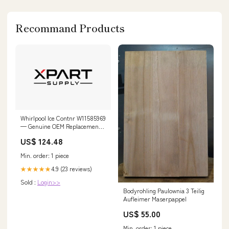
Recommand Products
Whirlpool Ice Contnr W11585969
— Genuine OEM Replacement
Part Tempered Steel Blade
US$ 124.48
Min. order: 1 piece
4.9 (23 reviews)
★★★★★
Sold :
Login>>
Bodyrohling Paulownia 3 Teilig
Aufleimer Maserpappel
US$ 55.00
Min. order: 1 piece