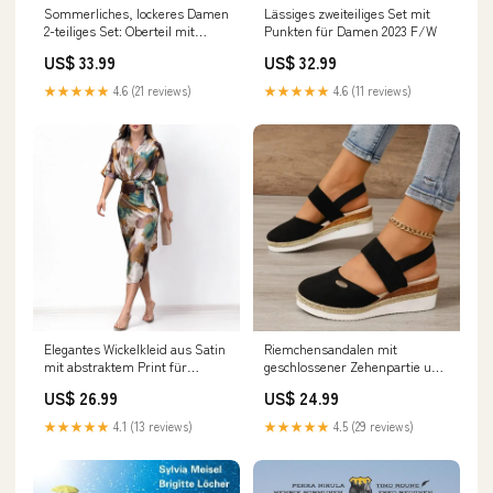
Sommerliches, lockeres Damen
Lässiges zweiteiliges Set mit
2-teiliges Set: Oberteil mit
Punkten für Damen 2023 F/W
Tasche und V-Ausschnitt &
US$ 33.99
US$ 32.99
passende Hose Größe:L
★★★★★
4.6 (21 reviews)
★★★★★
4.6 (11 reviews)
Elegantes Wickelkleid aus Satin
Riemchensandalen mit
mit abstraktem Print für
geschlossener Zehenpartie und
Damen👗 Größe:2XL/EU 46
niedrigem Keilabsatz Größe:42
US$ 26.99
US$ 24.99
★★★★★
4.1 (13 reviews)
★★★★★
4.5 (29 reviews)