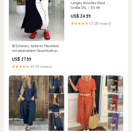
Langes stilvolles Kleid
Größe:3XL / EU 48
US$ 24.99
★★★★★
5.0 (29 reviews)
👗Schönes, lockeres Maxikleid
mit abstraktem Gesichtsdruck
in Schwarz und Weiß Size:XL
US$ 27.99
★★★★★
4.0 (25 reviews)