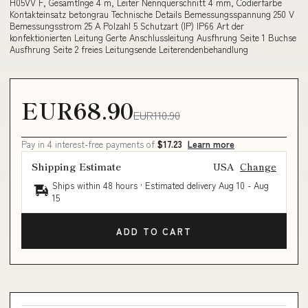
H05VV F, Gesamtlnge 4 m, Leiter Nennquerschnitt 4 mm, Codierfarbe
Kontakteinsatz betongrau Technische Details Bemessungsspannung 250 V
Bemessungsstrom 25 A Polzahl 5 Schutzart (IP) IP66 Art der
konfektionierten Leitung Gerte Anschlussleitung Ausfhrung Seite 1 Buchse
Ausfhrung Seite 2 freies Leitungsende Leiterendenbehandlung
EUR68.90
EUR110.90
Pay in 4 interest-free payments of
$17.23
Learn more
Shipping Estimate
USA
Change
Ships within 48 hours · Estimated delivery
Aug 10
-
Aug
15
ADD TO CART