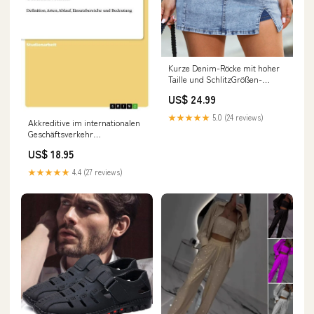
Kurze Denim-Röcke mit hoher
Taille und SchlitzGrößen-
Tabelle Größe:XL / EU 46
US$ 24.99
★★★★★
5.0 (24 reviews)
Akkreditive im internationalen
Geschäftsverkehr
formatIsbn:Softcover -
US$ 18.95
9783656829874
★★★★★
4.4 (27 reviews)